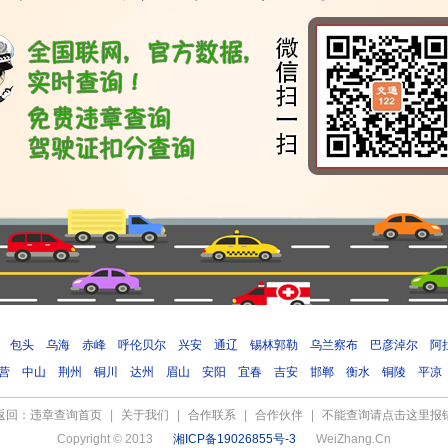
包头
乌海
赤峰
呼伦贝尔
兴安
通辽
锡林郭勒
乌兰察布
巴彦淖尔
阿
营
中山
荆州
铜川
达州
眉山
安阳
宜春
吉安
邯郸
衡水
铜陵
平凉
返回：违章查询首页
|
关于我们
|
合作联系
|
合作伙伴
|
不能查询请点击这里报
Copyright © 2013
湘ICP备19026855号-3
WeiZhang.Cn