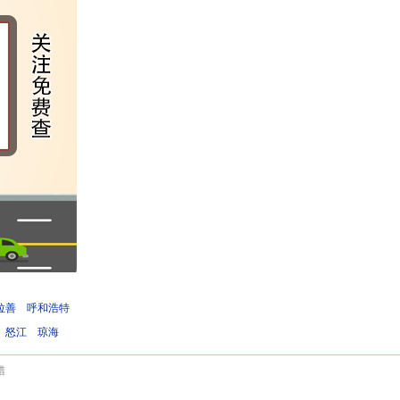
拉善
呼和浩特
怒江
琼海
错