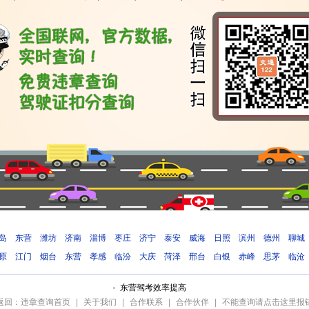
岛
东营
潍坊
济南
淄博
枣庄
济宁
泰安
威海
日照
滨州
德州
聊城
原
江门
烟台
东营
孝感
临汾
大庆
菏泽
邢台
白银
赤峰
思茅
临沧
东营驾考效率提高
返回：违章查询首页
|
关于我们
|
合作联系
|
合作伙伴
|
不能查询请点击这里报