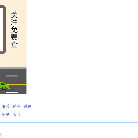
临沂
菏泽
莱芜
阿里
天门
错