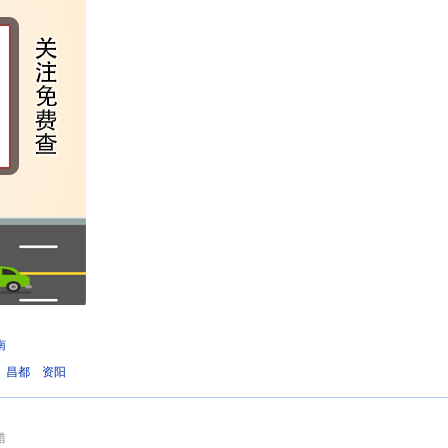
南
昌都
资阳
错