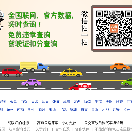
峪关
金昌
白银
天水
酒泉
张掖
武威
定西
陇南
平凉
庆阳
临夏
甘
州
扬州
南海
湖州
衢州
湘西
宝鸡
德州
自贡
贵阳
河池
兴安
拉萨
驾驶证的起源
高速公路开车，小心为妙
公交事故后购买车辆经历
返回：违章查询首页
|
关于我们
|
合作联系
|
合作伙伴
|
不能查询请点击这里报