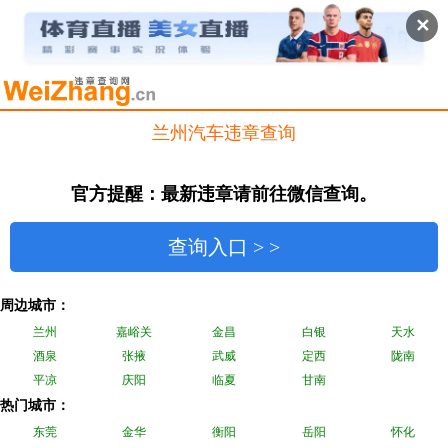
✕
兰州汽车违章查询
官方提醒：最新违章请前往微信查询。
查询入口 > >
周边城市：
兰州
嘉峪关
金昌
白银
天水
酒泉
张掖
武威
定西
陇南
平凉
庆阳
临夏
甘南
热门城市：
东莞
金华
衡阳
岳阳
怀化