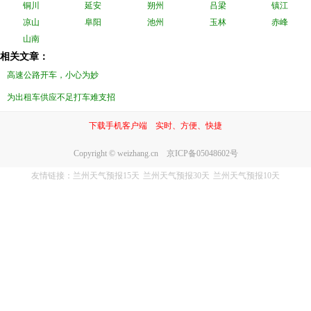
铜川
延安
朔州
吕梁
镇江
凉山
阜阳
池州
玉林
赤峰
山南
相关文章：
高速公路开车，小心为妙
为出租车供应不足打车难支招
下载手机客户端 实时、方便、快捷
Copyright © weizhang.cn 京ICP备05048602号
友情链接：
兰州天气预报15天
兰州天气预报30天
兰州天气预报10天