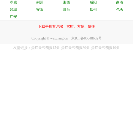
孝感
荆州
湘西
咸阳
商洛
晋城
安阳
邢台
钦州
包头
广安
下载手机客户端 实时、方便、快捷
Copyright © weizhang.cn 京ICP备05048602号
友情链接：
娄底天气预报15天
娄底天气预报30天
娄底天气预报10天