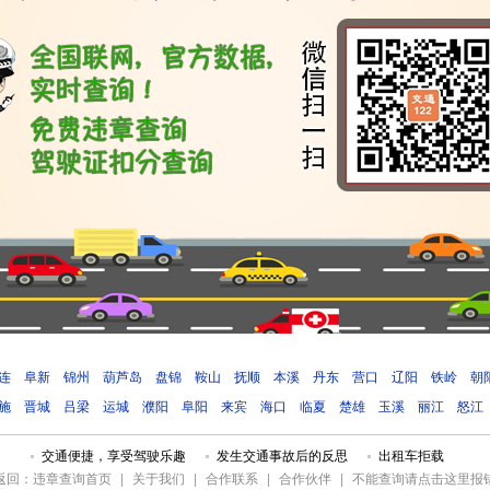
连
阜新
锦州
葫芦岛
盘锦
鞍山
抚顺
本溪
丹东
营口
辽阳
铁岭
朝
施
晋城
吕梁
运城
濮阳
阜阳
来宾
海口
临夏
楚雄
玉溪
丽江
怒江
交通便捷，享受驾驶乐趣
发生交通事故后的反思
出租车拒载
返回：违章查询首页
|
关于我们
|
合作联系
|
合作伙伴
|
不能查询请点击这里报