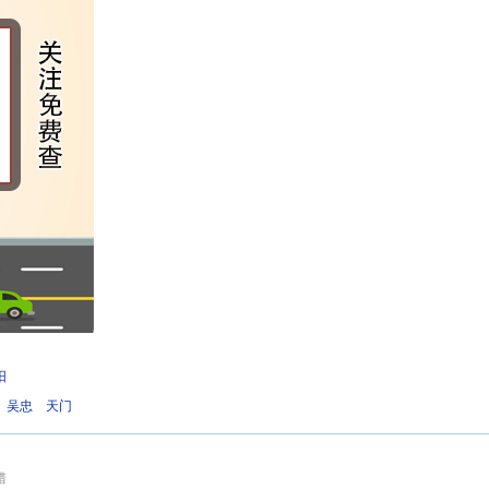
阳
吴忠
天门
错