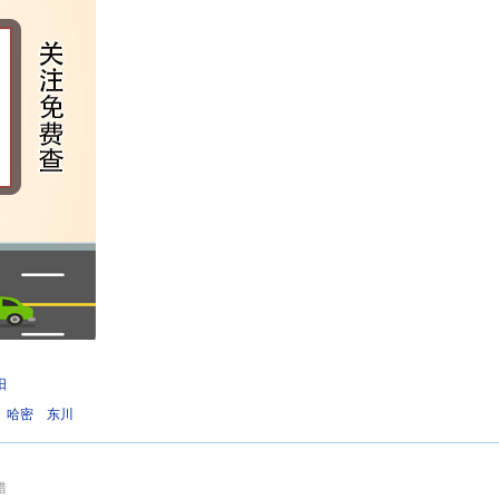
阳
哈密
东川
错