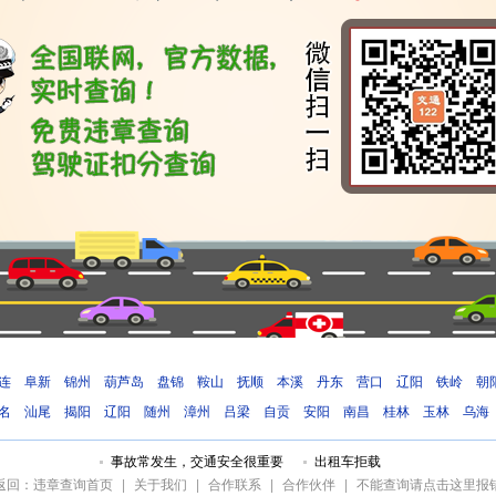
连
阜新
锦州
葫芦岛
盘锦
鞍山
抚顺
本溪
丹东
营口
辽阳
铁岭
朝
名
汕尾
揭阳
辽阳
随州
漳州
吕梁
自贡
安阳
南昌
桂林
玉林
乌海
事故常发生，交通安全很重要
出租车拒载
返回：违章查询首页
|
关于我们
|
合作联系
|
合作伙伴
|
不能查询请点击这里报