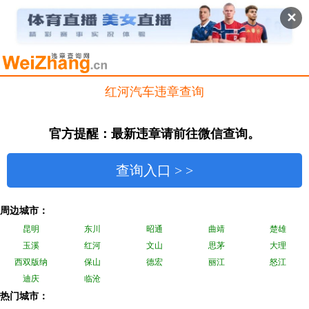
✕
红河汽车违章查询
官方提醒：最新违章请前往微信查询。
查询入口 > >
周边城市：
昆明
东川
昭通
曲靖
楚雄
玉溪
红河
文山
思茅
大理
西双版纳
保山
德宏
丽江
怒江
迪庆
临沧
热门城市：