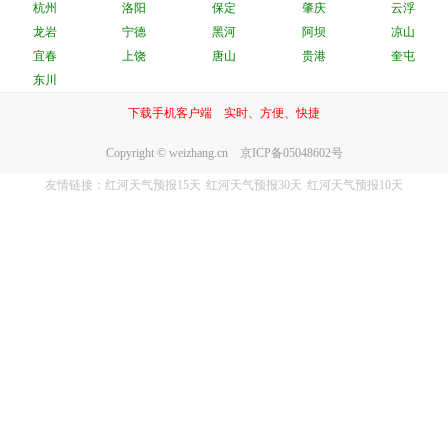
杭州
洛阳
保定
肇庆
云浮
龙岩
宁德
黑河
阿坝
凉山
宜春
上饶
唐山
贵港
奎屯
东川
下载手机客户端 实时、方便、快捷
Copyright © weizhang.cn 京ICP备05048602号
友情链接：
红河天气预报15天
红河天气预报30天
红河天气预报10天