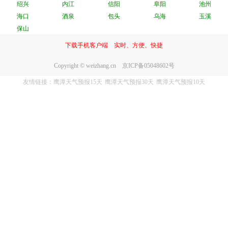
绍兴
内江
信阳
阜阳
池州
海口
酒泉
包头
乌海
玉溪
保山
下载手机客户端 实时、方便、快捷
Copyright © weizhang.cn 京ICP备05048602号
友情链接：
鹰潭天气预报15天
鹰潭天气预报30天
鹰潭天气预报10天