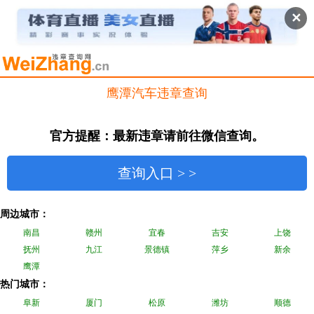
✕
鹰潭汽车违章查询
官方提醒：最新违章请前往微信查询。
查询入口 > >
周边城市：
南昌
赣州
宜春
吉安
上饶
抚州
九江
景德镇
萍乡
新余
鹰潭
热门城市：
阜新
厦门
松原
潍坊
顺德